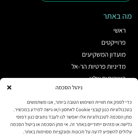
מה באתר
ראשי
פרוייקטים
מועדון המשקיעים
מדיניות פרטיות הר-אל
השירותים שלנו
ניהול הסכמה
בלוג כתבות נדל"ן
אודות
כדי לספק את חוויית השימוש הטובה ביותר, אנו משתמשים
בטכנולוגיות כגון קובצי Cookie לאחסון ו/או גישה למידע במכשיר.
מתן הסכמה לטכנולוגיות אלו יאפשר לנו לעבד נתונים כגון דפוסי
דרכים ליצירת קשר
גלישה או מזהים ייחודיים באתר זה. אי מתן הסכמה או ביטול הסכמה
עלולים להשפיע לרעה על תכונות ופונקציות מסוימות באתר.
0515658032